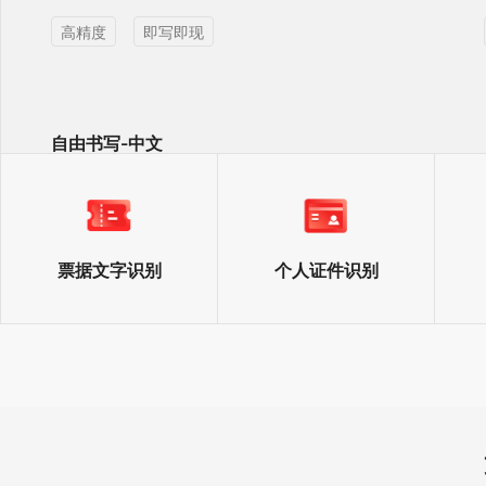
高精度
即写即现
自由书写-中文
自由书写，即写即现，识别成可编辑的单字或整
行简体中文
即写即现
高精度
多场景
票据文字识别
个人证件识别
篇章-中文
支持整页，中文简体书写，即写即现
高精度
多场景
即写即现