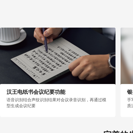
汉王电纸书会议纪要功能
银
语音识别结合声纹识别结果对会议录音识别，再通过模
手
型生成会议纪要
质